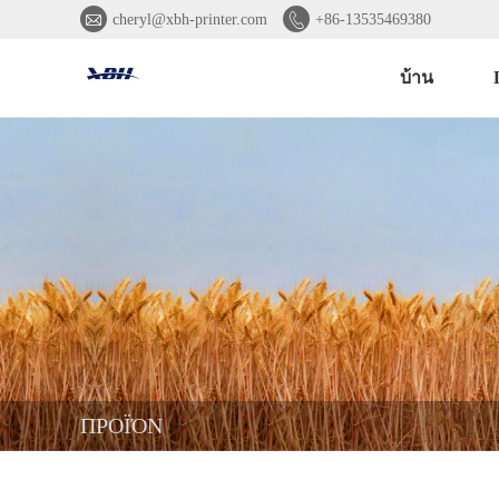


cheryl@xbh-printer.com
+86-13535469380
บ้าน
ΠΡΟΪΌΝ