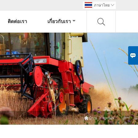
ภาษาไทย

ติดต่อเรา
เกี่ยวกับเรา


>
προϊόν
บ้าน