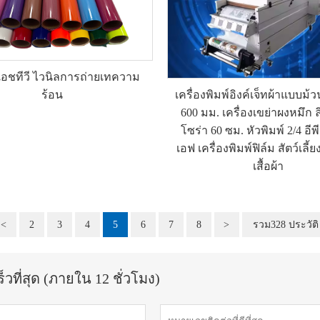
 เอชทีวี ไวนิลการถ่ายเทความ
เครื่องพิมพ์อิงค์เจ็ทผ้าแบบม้
ร้อน
600 มม. เครื่องเขย่าผงหมึก 
โซร่า 60 ซม. หัวพิมพ์ 2/4 อีพี
เอฟ เครื่องพิมพ์ฟิล์ม สัตว์เลี้
เสื้อผ้า
<
2
3
4
5
6
7
8
>
รวม328 ประวัติ
วที่สุด (ภายใน 12 ชั่วโมง)