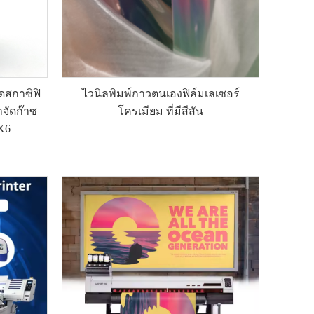
ดสกาซิฟิ
ไวนิลพิมพ์กาวตนเองฟิล์มเลเซอร์
จัดก๊าซ
โครเมียม ที่มีสีสัน
2X6