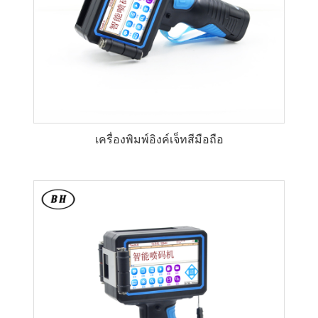
เครื่องพิมพ์อิงค์เจ็ทสีมือถือ