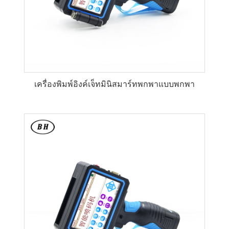
เครื่องพิมพ์อิงค์เจ็ทมินิสมาร์ทพกพาแบบพกพา