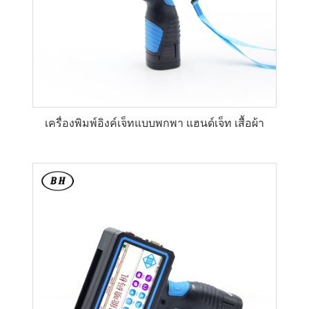
เครื่องพิมพ์อิงค์เจ็ทแบบพกพา แฮนด์เจ็ท เสื้อผ้า