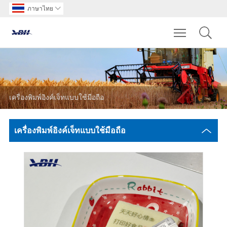
ภาษาไทย

Toggle main m
เครื่องพิมพ์อิงค์เจ็ทแบบใช้มือถือ
เครื่องพิมพ์อิงค์เจ็ทแบบใช้มือถือ