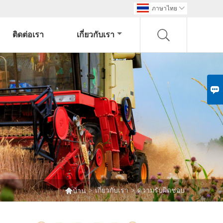
ภาษาไทย

ติดต่อเรา
เกี่ยวกับเรา


>
เกี่ยวกับเรา
>
ความรับผิดชอบ
บ้าน