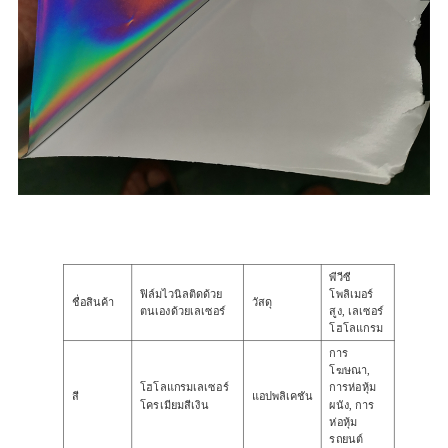
พีวีซี
ฟิล์มไวนิลติดด้วย
โพลิเมอร์
ชื่อสินค้า
วัสดุ
ตนเองด้วยเลเซอร์
สูง, เลเซอร์
โฮโลแกรม
การ
โฆษณา,
โฮโลแกรมเลเซอร์
การห่อหุ้ม
สี
แอปพลิเคชัน
โครเมียมสีเงิน
ผนัง, การ
ห่อหุ้ม
รถยนต์