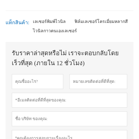
เลเซอร์พิมพ์ไวนิล
ฟิล์มเลเซอร์โครเมี่ยมหลากสี
แท็กสินค้า:
ไวนิลกาวตนเองเลเซอร์
รับราคาล่าสุดหรือไม่ เราจะตอบกลับโดย
เร็วที่สุด (ภายใน 12 ชั่วโมง)