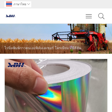
ภาษาไทย

Toggle main m
ไวนิลพิมพ์กาวตนเองฟิล์มเลเซอร์ โครเมียม ที่มีสีสัน