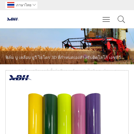
ภาษาไทย

Toggle main m
ฟิล์ม ปู เคลือบ ยูวี ไฮโดร 3D ที่กำหนดเองสำหรับติดโลโก้ เอชทีวี
ขนาด A4 ม้วนสติกเกอร์เสื้อผ้าสีทองพร้อมแผ่นไวนิลสะท้อนแสงแบบ
มุก