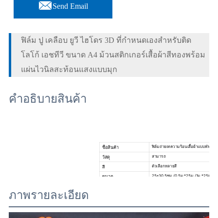

Send Email
ฟิล์ม ปู เคลือบ ยูวี ไฮโดร 3D ที่กำหนดเองสำหรับติด
โลโก้ เอชทีวี ขนาด A4 ม้วนสติกเกอร์เสื้อผ้าสีทองพร้อม
แผ่นไวนิลสะท้อนแสงแบบมุก
คำอธิบายสินค้า
ฟิล์มถ่ายเทความร้อนเสื้อผ้าแบบพัฟ 3 มิติ
ชื่อสินค้า
สามารถ
วัสดุ
ตัวเลือกหลายสี
สี
25*30.5ซม./0.5ม.*25ม./1ม.*25ม.
ขนาด
0.16มม.
ความหนา
ภาพรายละเอียด
โฆษณา, การหุ้มผนัง, การหุ้มรถยนต์
แอปพลิเคชัน
คุ้มค่าเงิน/กำจัดวัชพืชง่าย/มีสีสัน
ข้อได้เปรียบ