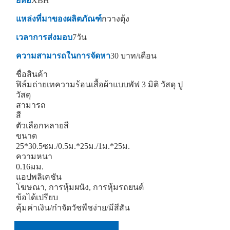
ยี่ห้อ
XBH
แหล่งที่มาของผลิตภัณฑ์
กวางตุ้ง
เวลาการส่งมอบ
7วัน
ความสามารถในการจัดหา
30 บาท/เดือน
ชื่อสินค้า
ฟิล์มถ่ายเทความร้อนเสื้อผ้าแบบพัฟ 3 มิติ วัสดุ ปู
วัสดุ
สามารถ
สี
ตัวเลือกหลายสี
ขนาด
25*30.5ซม./0.5ม.*25ม./1ม.*25ม.
ความหนา
0.16มม.
แอปพลิเคชัน
โฆษณา, การหุ้มผนัง, การหุ้มรถยนต์
ข้อได้เปรียบ
คุ้มค่าเงิน/กำจัดวัชพืชง่าย/มีสีสัน