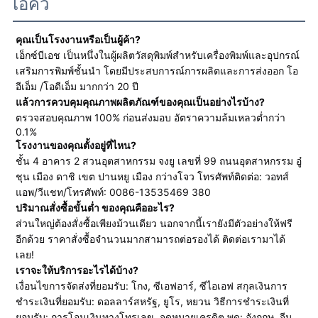
เอคิว
คุณเป็นโรงงานหรือเป็นผู้ค้า?
เอ็กซ์บีเอช เป็นหนึ่งในผู้ผลิตวัสดุพิมพ์สำหรับเครื่องพิมพ์และอุปกรณ์
เสริมการพิมพ์ชั้นนำ โดยมีประสบการณ์การผลิตและการส่งออก โอ
อีเอ็ม /โอดีเอ็ม มากกว่า 20 ปี
แล้วการควบคุมคุณภาพผลิตภัณฑ์ของคุณเป็นอย่างไรบ้าง?
ตรวจสอบคุณภาพ 100% ก่อนส่งมอบ อัตราความล้มเหลวต่ำกว่า
0.1%
โรงงานของคุณตั้งอยู่ที่ไหน?
ชั้น 4 อาคาร 2 สวนอุตสาหกรรม จงยู เลขที่ 99 ถนนอุตสาหกรรม อู๋
ชุน เมือง ดาชิ เขต ปานหยู เมือง กว่างโจว โทรศัพท์ติดต่อ: วอทส์
แอพ/วีแชท/โทรศัพท์: 0086-13535469 380
ปริมาณสั่งซื้อขั้นต่ำ ของคุณคืออะไร?
ส่วนใหญ่ต้องสั่งซื้อเพียงม้วนเดียว นอกจากนี้เรายังมีตัวอย่างให้ฟรี
อีกด้วย ราคาสั่งซื้อจำนวนมากสามารถต่อรองได้ ติดต่อเรามาได้
เลย!
เราจะให้บริการอะไรได้บ้าง?
เงื่อนไขการจัดส่งที่ยอมรับ: โกง, ซีเอฟอาร์, ซีไอเอฟ สกุลเงินการ
ชำระเงินที่ยอมรับ: ดอลลาร์สหรัฐ, ยูโร, หยวน วิธีการชำระเงินที่
ยอมรับ: การโอนเงินทางโทรเลข, จดหมายเครดิต พูด: อังกฤษ, จีน