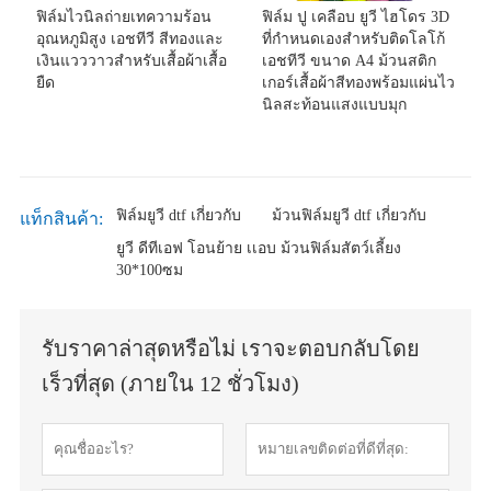
ฟิล์มไวนิลถ่ายเทความร้อน
ฟิล์ม ปู เคลือบ ยูวี ไฮโดร 3D
อุณหภูมิสูง เอชทีวี สีทองและ
ที่กำหนดเองสำหรับติดโลโก้
เงินแวววาวสำหรับเสื้อผ้าเสื้อ
เอชทีวี ขนาด A4 ม้วนสติก
ยืด
เกอร์เสื้อผ้าสีทองพร้อมแผ่นไว
นิลสะท้อนแสงแบบมุก
ฟิล์มยูวี dtf เกี่ยวกับ
ม้วนฟิล์มยูวี dtf เกี่ยวกับ
แท็กสินค้า:
ยูวี ดีทีเอฟ โอนย้าย เเอบ ม้วนฟิล์มสัตว์เลี้ยง
30*100ซม
รับราคาล่าสุดหรือไม่ เราจะตอบกลับโดย
เร็วที่สุด (ภายใน 12 ชั่วโมง)