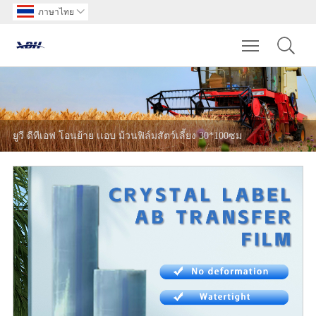
ภาษาไทย

Toggle main m
ยูวี ดีทีเอฟ โอนย้าย เเอบ ม้วนฟิล์มสัตว์เลี้ยง 30*100ซม