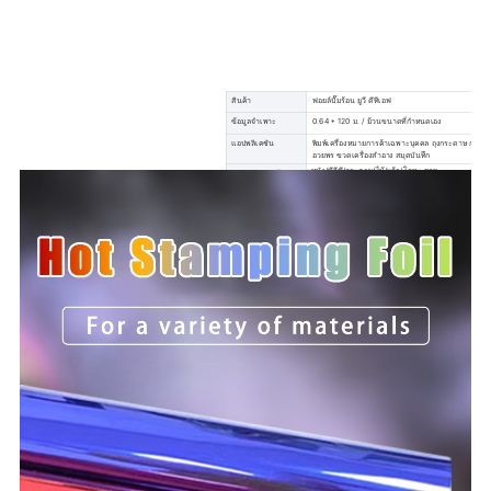
สินค้า
ฟอยล์ปั๊มร้อน ยูวี ดีทีเอฟ
ข้อมูลจำเพาะ
0.64 * 120 ม. / ม้วนขนาดที่กำหนดเอง
แอปพลิเคชัน
พิมพ์เครื่องหมายการค้าเฉพาะบุคคล ถุงกระดาษ กล่องข
อวยพร ขวดเครื่องสำอาง สมุดบันทึก
หนัง/พีวีซี/กระดาษ/ไม้/แก้ว/โลหะ ฯลฯ
ประเภทการสมัคร
ขั้นต่ำ
1 ม้วน
การชำระเงิน
T/T, ทางทิศตะวันตก ยูเนี่ยน, สมเด็จพระสันตะปาปา
วัสดุ
พีวีซี