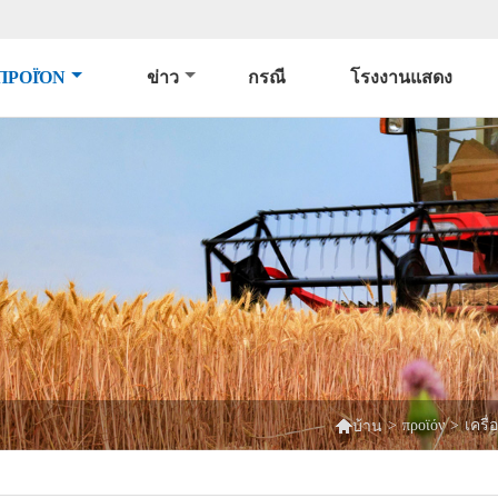
ΠΡΟΪΌΝ
ข่าว
กรณี
โรงงานแสดง

>
προϊόν
>
เครื่
บ้าน