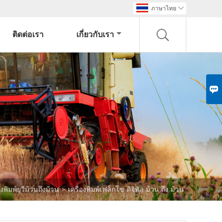
ภาษาไทย

ติดต่อเรา
เกี่ยวกับเรา

องพิมพ์ยูวีม้วนถึงม้วน
>
เครื่องพิมพ์เฟล็กโซ ดิจิทัล ม้วน ถึง ม้วน