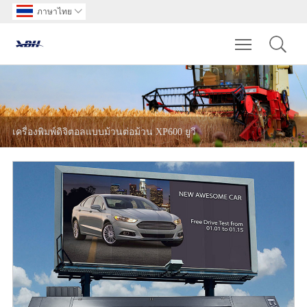
ภาษาไทย

Toggle main m
เครื่องพิมพ์ดิจิตอลแบบม้วนต่อม้วน XP600 ยูวี