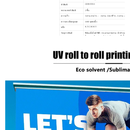
i3200/DX11
หัวพิมพ์
หมายเลขหัวพิมพ์
2 ชิ้น
2
2
ความเร็ว
3 ผ่าน:41น
/h； 4 ผ่าน: 32นาที
/h；6 ผ่าน: 22นาท
ความละเอียดสูงสุด
1440 จุดต่อนิ้ว
K.Y.C.M.W.V
หมึก
วัสดุการพิมพ์
ฟิล์มแบ็คไลท์ พีพี / กระดาษภาพถ่าย / ผ้าสำรอง / สต
โอนความร้อน / วอลล์เปเปอร์ / กระดาษเสื่อน้ำมัน /
ความกว้างการพิมพ์
1800มม
สูงสุด
ซอฟต์แวร์
เหม่งไท่/ภาพพิมพ์/รุยยิน
ขนาดเครื่อง
2950มม.(ย)675มม.(ก)1400มม.(ส)
ขนาดแพ็คเกจ
3060มม.(ย)750มม.)780มม.(ส)
น้ำหนักเครื่อง
น้ำหนักสุทธิ190กก./รวม250กก
โหมดภาพ
พีเอสดี/TIFF/บีเอ็มพี/กำไรต่อหุ้น/JPG