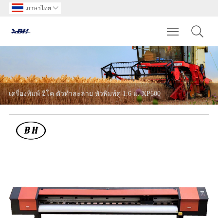
ภาษาไทย

Toggle main m
เครื่องพิมพ์ อีโค ตัวทำละลาย หัวพิมพ์คู่ 1.6 ม. XP600