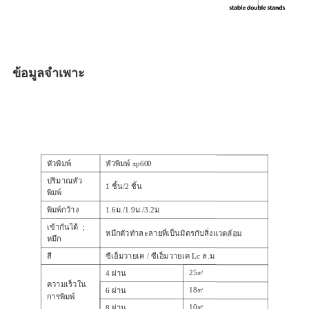
ข้อมูลจำเพาะ
หัวพิมพ์
หัวพิมพ์ xp600
ปริมาณหัว
1 ชิ้น/2 ชิ้น
พิมพ์
พิมพ์กว้าง
1.6ม./1.9ม./3.2ม
เข้ากันได้ ;
หมึกตัวทำละลายที่เป็นมิตรกับสิ่งแวดล้อม
หมึก
สี
ซีเอ็มวายเค / ซีเอ็มวายเค Lc ล.ม
25㎡
4 ผ่าน
ความเร็วใน
18㎡
6 ผ่าน
การพิมพ์
10㎡
8 ผ่าน