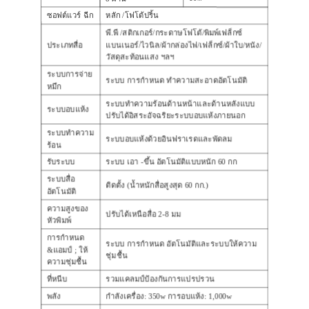
ซอฟต์แวร์ ฉีก
หลัก /โฟโต้ปริ้น
พี.พี /สติกเกอร์/กระดาษโฟโต้/พิมพ์เฟล็กซ์
ประเภทสื่อ
แบนเนอร์/ไวนิล/ผ้ากล่องไฟ/เฟล็กซ์/ผ้าใบ/หนัง/
วัสดุสะท้อนแสง ฯลฯ
ระบบการจ่าย
ระบบ การกำหนด ทำความสะอาดอัตโนมัติ
หมึก
ระบบทำความร้อนด้านหน้าและด้านหลังแบบ
ระบบอบแห้ง
ปรับได้อิสระอัจฉริยะระบบอบแห้งภายนอก
ระบบทำความ
ระบบอบแห้งด้วยอินฟราเรดและพัดลม
ร้อน
รับระบบ
ระบบ เอา -ขึ้น อัตโนมัติแบบหนัก 60 กก
ระบบสื่อ
ติดตั้ง (น้ำหนักสื่อสูงสุด 60 กก.)
อัตโนมัติ
ความสูงของ
ปรับได้เหนือสื่อ 2-8 มม
หัวพิมพ์
การกำหนด
ระบบ การกำหนด อัตโนมัติและระบบให้ความ
&แอมป์ ; ให้
ชุ่มชื้น
ความชุ่มชื้น
ที่หนีบ
รวมแคลมป์ป้องกันการแปรปรวน
พลัง
กำลังเครื่อง: 350w การอบแห้ง: 1,000w