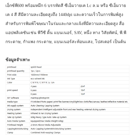
เอ็กซ์พี600 พร้อมหมึก 6 บรรทัดสี ซีเอ็มวายเค Lc ล.ม หรือ ซีเอ็มวาย
เค 4 สี สีมีความละเอียดสูงถึง 1440dpi และความเร็วในการพิมพ์สูง
สำหรับการพิมพ์โฆษณาในร่มและกลางแจ้งที่มีความละเอียดสูง สื่อ
แอปพลิเคชันเช่น พีวีซี ดิ้น แบนเนอร์, SAV, หนึ่ง ทาง วิสัยทัศน์, พี.พี
กระดาษ, กำแพง กระดาษ, แบนเนอร์สะท้อนแสง, โปสเตอร์ เป็นต้น
ข้อมูลจำเพาะ