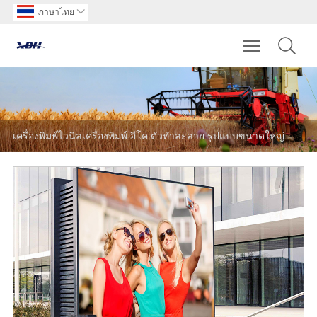
ภาษาไทย

Toggle main m
เครื่องพิมพ์ไวนิลเครื่องพิมพ์ อีโค ตัวทำละลาย รูปแบบขนาดใหญ่