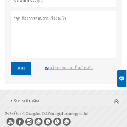
นโยบายความเป็นส่วนตัว
เสนอ

บริการเพิ่มเติม
ลิขสิทธิ์โดย © Guangzhou DeLiYin digital technology co.,ltd






