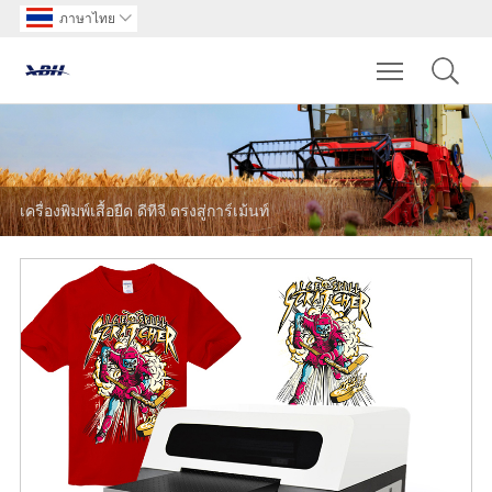
ภาษาไทย

Toggle main m
เครื่องพิมพ์เสื้อยืด ดีทีจี ตรงสู่การ์เม้นท์