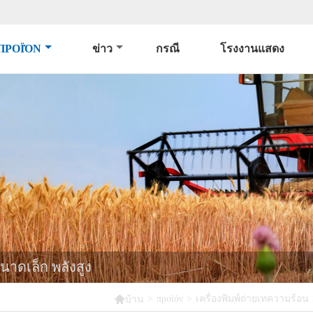
ΠΡΟΪΌΝ
ข่าว
กรณี
โรงงานแสดง
นาดเล็ก พลังสูง

>
προϊόν
>
เครื่องพิมพ์ถ่ายเทความร้อน
บ้าน