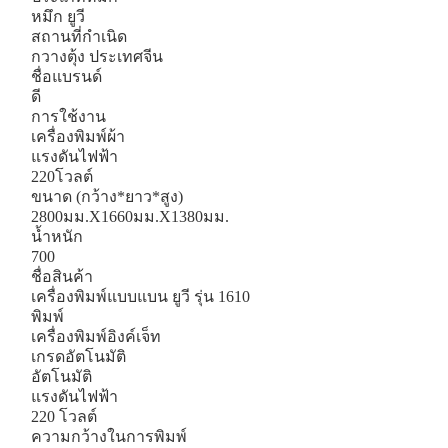
หมึก ยูวี
สถานที่กำเนิด
กวางตุ้ง ประเทศจีน
ชื่อแบรนด์
ดี
การใช้งาน
เครื่องพิมพ์ผ้า
แรงดันไฟฟ้า
220โวลต์
ขนาด (กว้าง*ยาว*สูง)
2800มม.X1660มม.X1380มม.
น้ำหนัก
700
ชื่อสินค้า
เครื่องพิมพ์แบบแบน ยูวี รุ่น 1610
พิมพ์
เครื่องพิมพ์อิงค์เจ็ท
เกรดอัตโนมัติ
อัตโนมัติ
แรงดันไฟฟ้า
220 โวลต์
ความกว้างในการพิมพ์