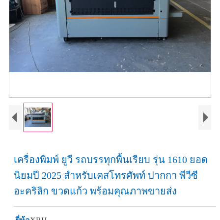
เครื่องพิมพ์ ยูวี รถบรรทุกพื้นเรียบ รุ่น 1610 ยอด
นิยมปี 2025 สำหรับเคสโทรศัพท์ ปากกา พีวีซี
อะคริลิก ขวดแก้ว พร้อมคุณภาพขายส่ง