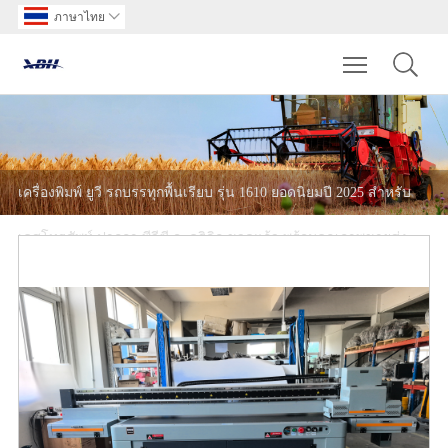
ภาษาไทย

Toggle main m
เครื่องพิมพ์ ยูวี รถบรรทุกพื้นเรียบ รุ่น 1610 ยอดนิยมปี 2025 สำหรับ
เคสโทรศัพท์ ปากกา พีวีซี อะคริลิก ขวดแก้ว พร้อมคุณภาพขายส่ง