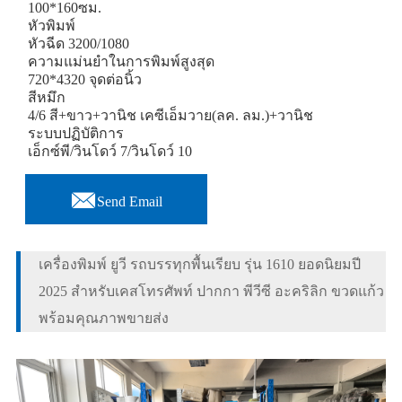
100*160ซม.
หัวพิมพ์
หัวฉีด 3200/1080
ความแม่นยำในการพิมพ์สูงสุด
720*4320 จุดต่อนิ้ว
สีหมึก
4/6 สี+ขาว+วานิช เคซีเอ็มวาย(ลค. ลม.)+วานิช
ระบบปฏิบัติการ
เอ็กซ์พี/วินโดว์ 7/วินโดว์ 10

Send Email
เครื่องพิมพ์ ยูวี รถบรรทุกพื้นเรียบ รุ่น 1610 ยอดนิยมปี
2025 สำหรับเคสโทรศัพท์ ปากกา พีวีซี อะคริลิก ขวดแก้ว
พร้อมคุณภาพขายส่ง