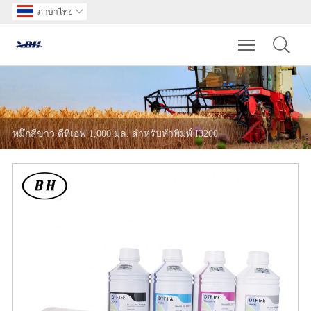
ภาษาไทย

Toggle main m
หมึกสีขาว ดีทีเอฟ 1,000 มล. สำหรับหัวพิมพ์ I3200