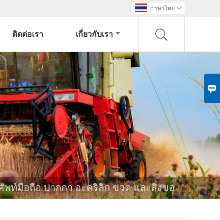
ภาษาไทย

ติดต่อเรา
เกี่ยวกับเรา

พท์มือถือ ปากกา อะคริลิก ขวด และสิ่งขอ