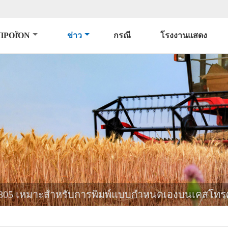
ΠΡΟΪΌΝ
ข่าว
กรณี
โรงงานแสดง
น L805 เหมาะสำหรับการพิมพ์แบบกำหนดเองบนเคสโทรศั