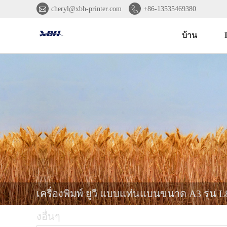


cheryl@xbh-printer.com
+86-13535469380
บ้าน
เครื่องพิมพ์ ยูวี แบบแท่นแบนขนาด A3 รุ่
งอื่นๆ